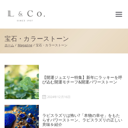
L&co.（エルアンドコー）公
式サイト
宝石・カラーストーン
ホーム
Magazine
宝石・カラーストーン
【開運ジュエリー特集】新年にラッキーを呼
び込む開運モチーフ&開運パワーストーン
2024年12月16日
ラピスラズリは怖い?「本物の幸せ」をもた
らすパワーストーン、ラピスラズリの正しい
意味を紹介