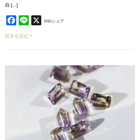
自 […]
F
Li
X
SNSシェア
a
n
続きを読む
c
e
e
b
o
o
k