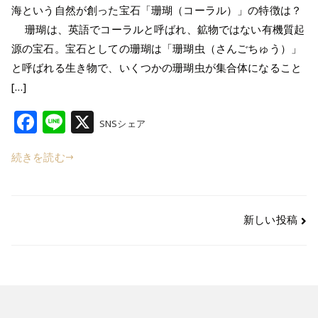
海という自然が創った宝石「珊瑚（コーラル）」の特徴は？
珊瑚は、英語でコーラルと呼ばれ、鉱物ではない有機質起
源の宝石。宝石としての珊瑚は「珊瑚虫（さんごちゅう）」
と呼ばれる生き物で、いくつかの珊瑚虫が集合体になること
[…]
F
Li
X
SNSシェア
a
n
続きを読む
c
e
e
b
新しい投稿
o
o
k