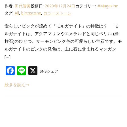
作者:
田代智美
投稿日:
2020年12月24日
カテゴリー:
#Magazine
タグ:
All
,
birthstone
,
カラーストーン
愛らしいピンクが煌めく「モルガナイト」の特徴は？ モ
ルガナイトは、アクアマリンやエメラルドと同じベリル (緑
柱石)のひとつ。サーモンピンク色の可愛らしい宝石です。モ
ルガナイトのピンクの発色は、主に石に含まれるマンガン
[…]
F
Li
X
SNSシェア
a
n
続きを読む
c
e
e
b
o
o