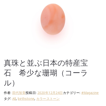
k
真珠と並ぶ日本の特産宝
石 希少な珊瑚（コーラ
ル）
作者:
田代智美
投稿日:
2020年12月24日
カテゴリー:
#Magazine
タグ:
All
,
birthstone
,
カラーストーン