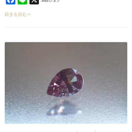
SNSシェア
a
n
続きを読む
c
e
e
b
o
o
k