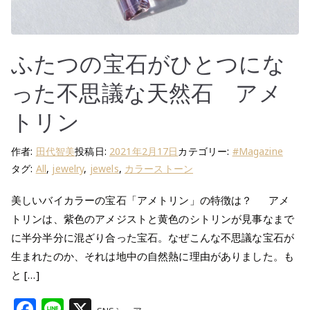
ふたつの宝石がひとつにな
った不思議な天然石 アメ
トリン
作者:
田代智美
投稿日:
2021年2月17日
カテゴリー:
#Magazine
タグ:
All
,
jewelry
,
jewels
,
カラーストーン
美しいバイカラーの宝石「アメトリン」の特徴は？ アメ
トリンは、紫色のアメジストと黄色のシトリンが見事なまで
に半分半分に混ざり合った宝石。なぜこんな不思議な宝石が
生まれたのか、それは地中の自然熱に理由がありました。も
と […]
F
Li
X