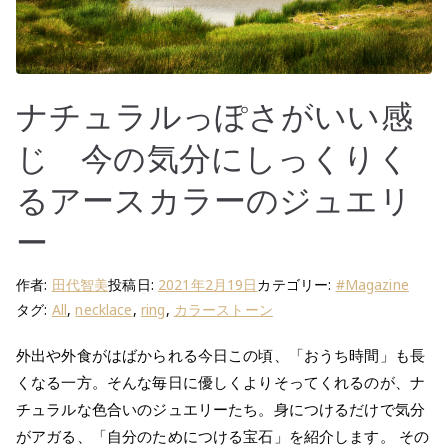
ナチュラルっぽさがいい感
じ 今の気分にしっくりく
るアースカラーのジュエリ
ー
作者:
田代智美
投稿日:
2021年2月19日
カテゴリー:
#Magazine
タグ:
All
,
necklace
,
ring
,
カラーストーン
外出や外食がはばかられる今日この頃、「おうち時間」も長
くなる一方。そんな毎日に優しくよりそってくれるのが、ナ
チュラルな色合いのジュエリーたち。身につけるだけで気分
がアガる、「自分のためにつける宝石」を紹介します。 その