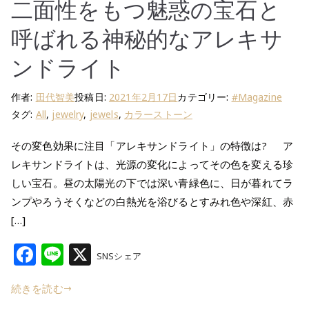
二面性をもつ魅惑の宝石と
呼ばれる神秘的なアレキサ
ンドライト
作者:
田代智美
投稿日:
2021年2月17日
カテゴリー:
#Magazine
タグ:
All
,
jewelry
,
jewels
,
カラーストーン
その変色効果に注目「アレキサンドライト」の特徴は? ア
レキサンドライトは、光源の変化によってその色を変える珍
しい宝石。昼の太陽光の下では深い青緑色に、日が暮れてラ
ンプやろうそくなどの白熱光を浴びるとすみれ色や深紅、赤
[…]
F
Li
X
SNSシェア
a
n
続きを読む
c
e