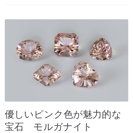
e
b
o
o
k
優しいピンク色が魅力的な
宝石 モルガナイト