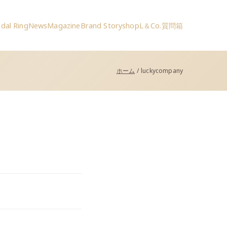
idal Ring
News
Magazine
Brand Story
shop
L＆Co.質問箱
ホーム
luckycompany