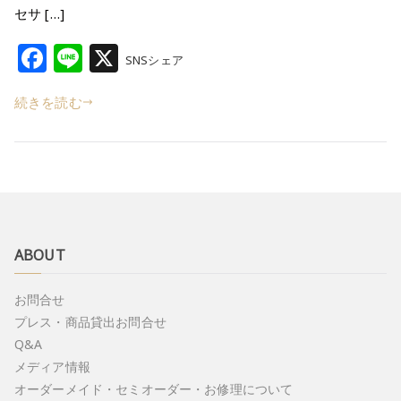
セサ […]
F
Li
X
SNSシェア
a
n
続きを読む
c
e
e
b
o
o
k
ABOUT
お問合せ
プレス・商品貸出お問合せ
Q&A
メディア情報
オーダーメイド・セミオーダー・お修理について