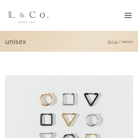
L&co.（エルアンドコー）公
式サイト
unisex
ホーム
unisex