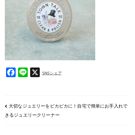
F
Li
X
SNSシェア
a
n
c
e
e
大切なジュエリーをピカピカに！自宅で簡単にお手入れで
b
きるジュエリークリーナー
o
o