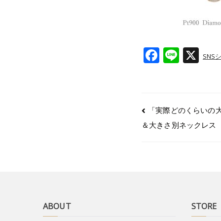
F
Li
X
SNS
a
n
c
e
e
「実際どのくらいの
b
＆大きさ別ネックレス
o
o
k
ABOUT
STORE