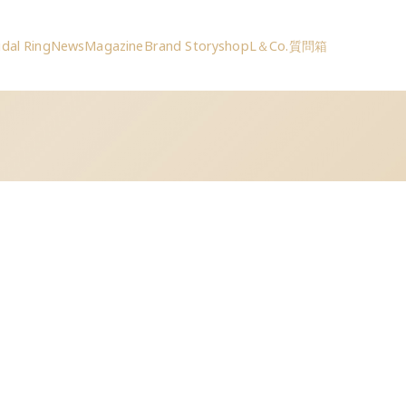
idal Ring
News
Magazine
Brand Story
shop
L＆Co.質問箱