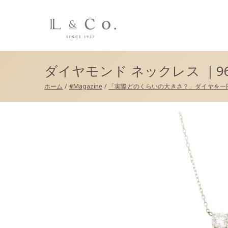
L&co.（エルアンド
ダイヤモンド ネックレス ｜96-
ホーム
#Magazine
「実際どのくらいの大きさ？」ダイヤを一