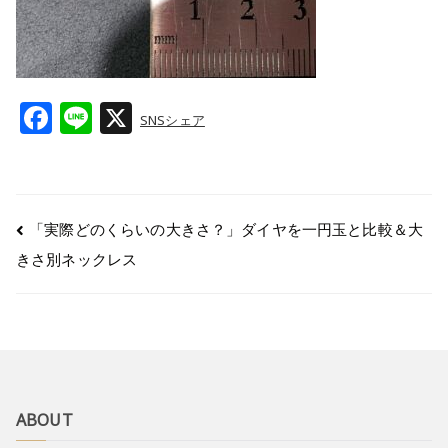
F
Li
X
SNSシェア
a
n
c
e
e
「実際どのくらいの大きさ？」ダイヤを一円玉と比較＆大
b
きさ別ネックレス
o
o
k
ABOUT