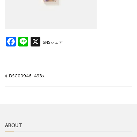
F
Li
X
SNSシェア
a
n
c
e
e
DSC00946_493x
b
o
o
k
ABOUT