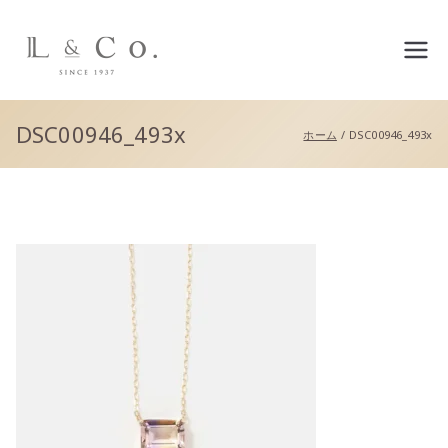
L&co.（エルアンドコー）公
式サイト
DSC00946_493x
ホーム
DSC00946_493x