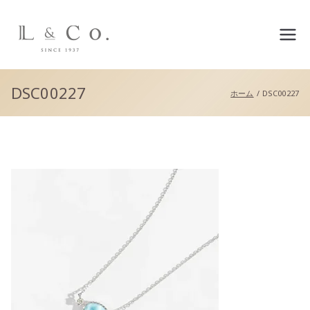
L&co.（エルアンドコー）公
式サイト
DSC00227
ホーム
DSC00227