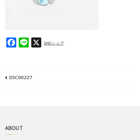
F
Li
X
SNSシェア
a
n
c
e
e
DSC00227
b
o
o
k
ABOUT