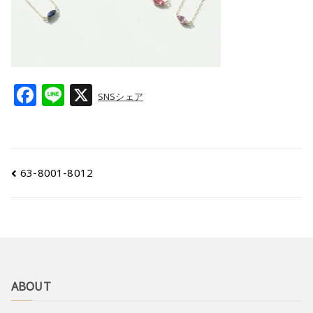
F
Li
X
SNSシェア
a
n
c
e
e
63-8001-8012
b
o
o
k
ABOUT