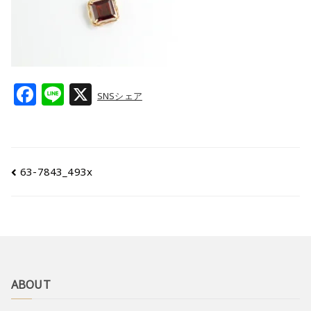
F
Li
X
SNSシェア
a
n
c
e
e
63-7843_493x
b
o
o
k
ABOUT