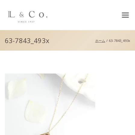
L&co.（エルアンドコー）公
式サイト
63-7843_493x
ホーム
63-7843_493x