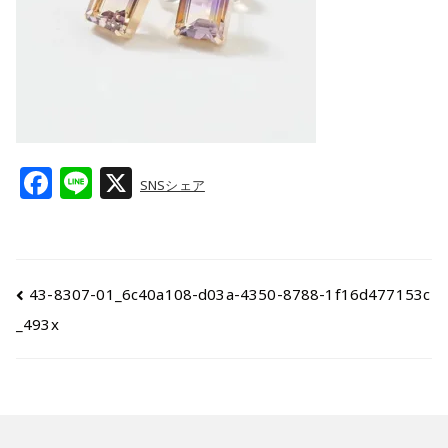
F
Li
X
SNSシェア
a
n
c
e
e
43-8307-01_6c40a108-d03a-4350-8788-1f16d477153c
b
_493x
o
o
k