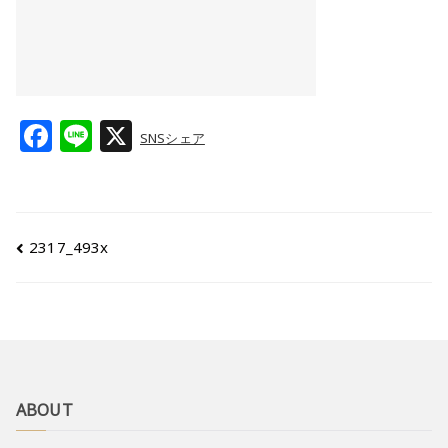
F
Li
X
SNSシェア
a
n
c
e
e
2317_493x
b
o
o
k
ABOUT