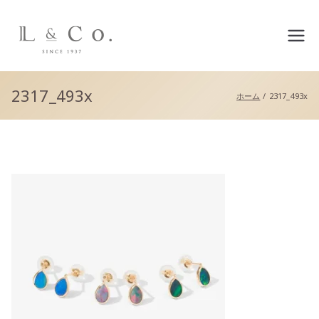
L&co.（エルアンドコー）公
式サイト
2317_493x
ホーム
2317_493x