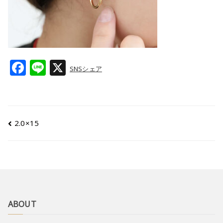
F
Li
X
SNSシェア
a
n
c
e
e
2.0×15
b
o
o
k
ABOUT