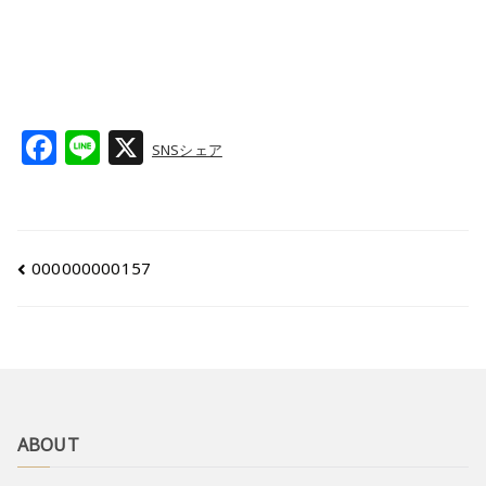
F
Li
X
SNSシェア
a
n
c
e
e
000000000157
b
o
o
k
ABOUT