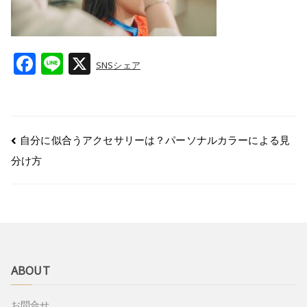
F
Li
X
SNSシェア
a
n
c
e
e
自分に似合うアクセサリーは？パーソナルカラーによる見
b
分け方
o
o
k
ABOUT
お問合せ