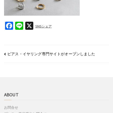
F
Li
X
SNSシェア
a
n
c
e
e
ピアス・イヤリング専門サイトがオープンしました
b
o
o
k
ABOUT
お問合せ