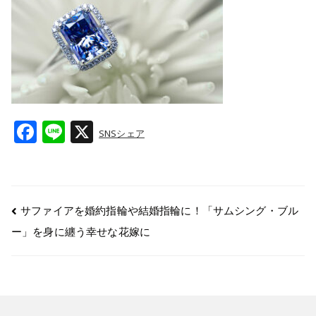
F
Li
X
SNSシェア
a
n
c
e
e
サファイアを婚約指輪や結婚指輪に！「サムシング・ブル
b
ー」を身に纏う幸せな花嫁に
o
o
k