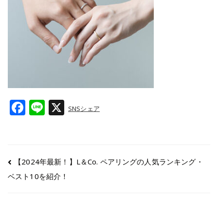
F
Li
X
SNSシェア
a
n
c
e
e
【2024年最新！】L＆Co. ペアリングの人気ランキング・
b
ベスト10を紹介！
o
o
k