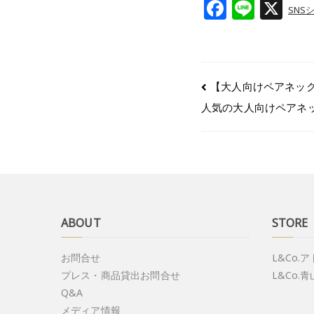
F
Li
X
SNS
a
n
c
e
e
【大人向けペアネッ
b
人気の大人向けペアネ
o
o
k
ABOUT
STORE
お問合せ
L&Co.
プレス・商品貸出お問合せ
L&Co.青
Q&A
メディア情報