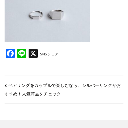
F
Li
X
SNSシェア
a
n
c
e
e
ペアリングをカップルで楽しむなら、シルバーリングがお
b
すすめ！人気商品をチェック
o
o
k