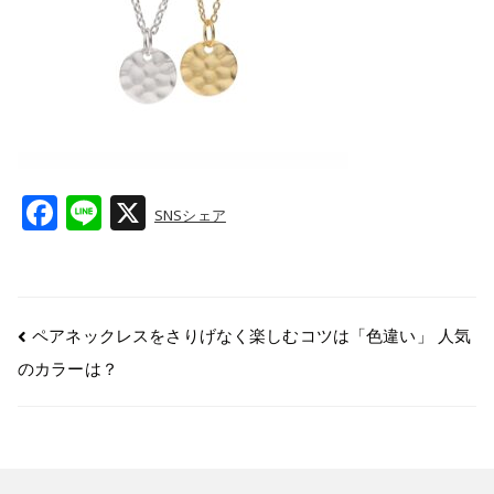
F
Li
X
SNSシェア
a
n
c
e
e
ペアネックレスをさりげなく楽しむコツは「色違い」 人気
b
のカラーは？
o
o
k