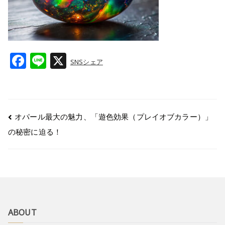
F
Li
X
SNSシェア
a
n
c
e
e
オパール最大の魅力、「遊色効果（プレイオブカラー）」
b
の秘密に迫る！
o
o
k
ABOUT