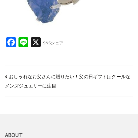
F
Li
X
SNSシェア
a
n
c
e
e
おしゃれなお父さんに贈りたい！父の日ギフトはクールな
b
メンズジュエリーに注目
o
o
k
ABOUT