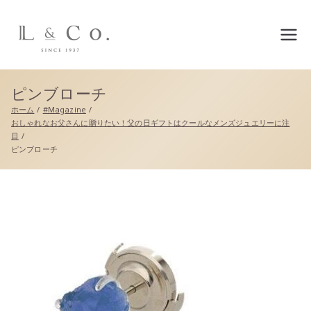
L&co.（エルアンドコー）公
式サイト
ピンブローチ
ホーム
#Magazine
おしゃれなお父さんに贈りたい！父の日ギフトはクールなメンズジュエリーに注
目
ピンブローチ