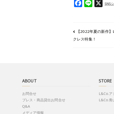
F
Li
X
SNS
a
n
c
e
e
【2022年夏の新作】
b
クレス特集！
o
o
k
ABOUT
STORE
お問合せ
L&Co.
プレス・商品貸出お問合せ
L&Co.青
Q&A
メディア情報