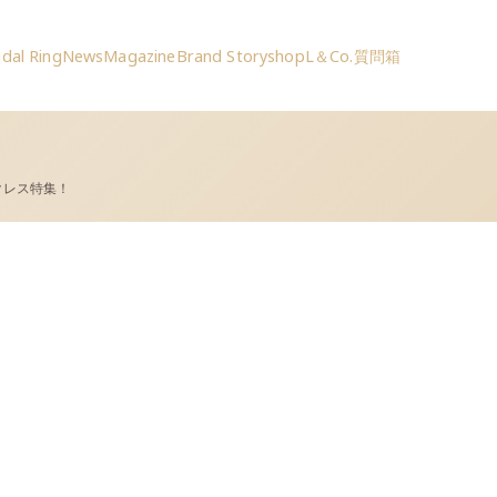
idal Ring
News
Magazine
Brand Story
shop
L＆Co.質問箱
クレス特集！