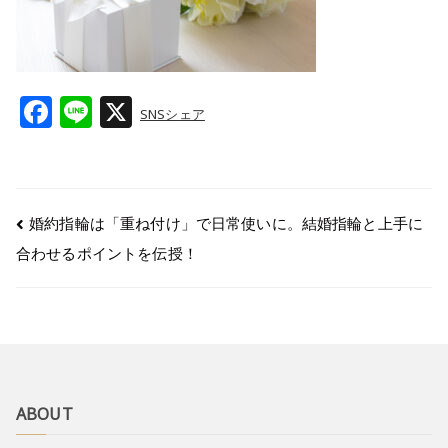
F
Li
X
SNSシェア
a
n
c
e
e
婚約指輪は「重ね付け」で日常使いに。結婚指輪と上手に
b
合わせるポイントを伝授！
o
o
k
ABOUT