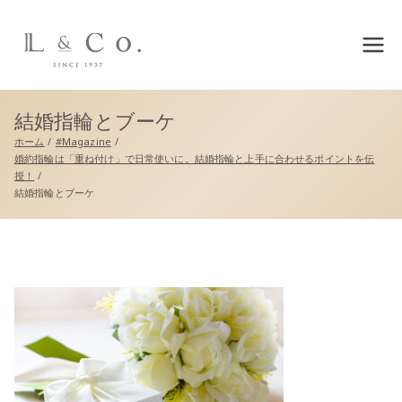
L&co.（エルアンドコー）公
式サイト
結婚指輪とブーケ
ホーム
#Magazine
婚約指輪は「重ね付け」で日常使いに。結婚指輪と上手に合わせるポイントを伝
授！
結婚指輪とブーケ