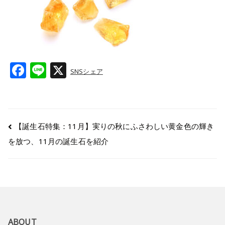
F
Li
X
SNSシェア
a
n
c
e
e
【誕生石特集：11月】実りの秋にふさわしい黄金色の輝き
b
を放つ、11月の誕生石を紹介
o
o
k
ABOUT