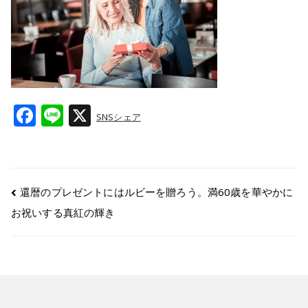
F
Li
X
SNSシェア
a
n
c
e
e
還暦のプレゼントにはルビーを贈ろう。満60歳を華やかに
b
お祝いする真紅の輝き
o
o
k