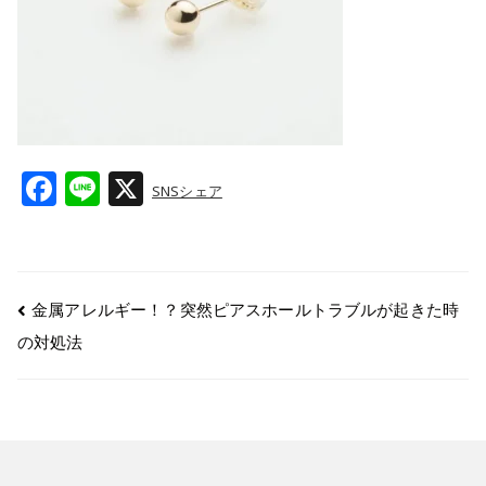
F
Li
X
SNSシェア
a
n
c
e
e
金属アレルギー！？突然ピアスホールトラブルが起きた時
b
の対処法
o
o
k