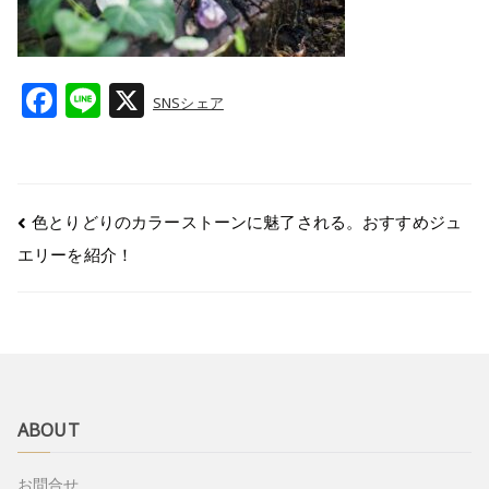
F
Li
X
SNSシェア
a
n
c
e
e
色とりどりのカラーストーンに魅了される。おすすめジュ
b
エリーを紹介！
o
o
k
ABOUT
お問合せ